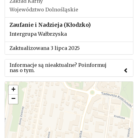
Zakład Karny
Województwo Dolnośląskie
Zaufanie i Nadzieja (Kłodzko)
Intergrupa Wałbrzyska
Zaktualizowana 3 lipca 2025
Informacje są nieaktualne? Poinformuj
nas o tym.
Użyj tego formularza aby przesłać informację o
+
zmianach w powyższym mityngu.
−