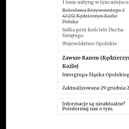
1 inny mityng w tym miejscu
Bolesława Krzywoustego 2
47-232 Kędzierzyn-Koźle
Polska
Salka przy kościele Ducha
Świętego.
Województwo Opolskie
Zawsze Razem (Kędzierzy
Koźle)
Intergrupa Śląska Opolskie
Zaktualizowana 29 grudnia 
Informacje są nieaktualne?
Poinformuj nas o tym.
Użyj tego formularza aby