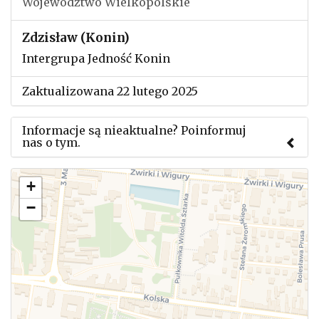
Województwo Wielkopolskie
Zdzisław (Konin)
Intergrupa Jedność Konin
Zaktualizowana 22 lutego 2025
Informacje są nieaktualne? Poinformuj
nas o tym.
Użyj tego formularza aby przesłać informację o
+
zmianach w powyższym mityngu.
−