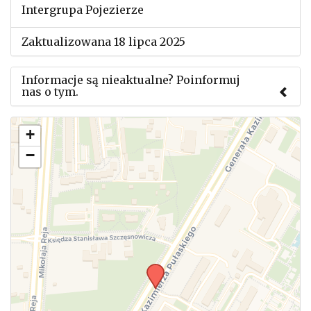
Intergrupa Pojezierze
Zaktualizowana 18 lipca 2025
Informacje są nieaktualne? Poinformuj
nas o tym.
Użyj tego formularza aby przesłać informację o
+
zmianach w powyższym mityngu.
−