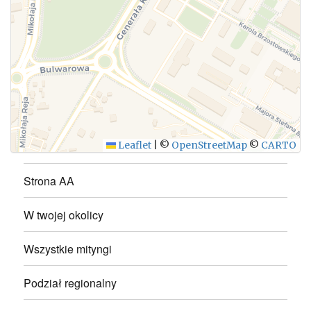
WYŚLIJ
Leaflet
|
©
OpenStreetMap
©
CARTO
Strona AA
W twojej okolicy
Wszystkie mityngi
Podział regionalny