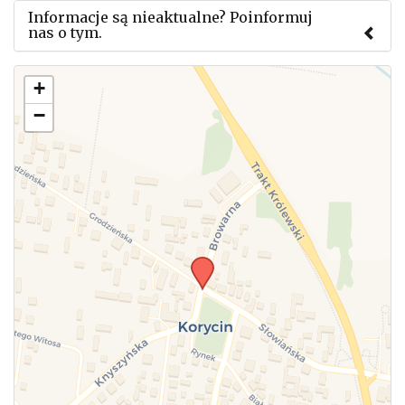
Informacje są nieaktualne? Poinformuj
nas o tym.
Użyj tego formularza aby przesłać informację o
+
zmianach w powyższym mityngu.
−