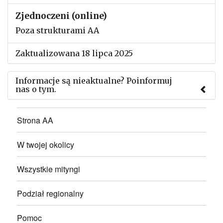
Zjednoczeni (online)
Poza strukturami AA
Zaktualizowana 18 lipca 2025
Informacje są nieaktualne? Poinformuj
nas o tym.
Użyj tego formularza aby przesłać informację o
Strona AA
zmianach w powyższym mityngu.
W twojej okolicy
Wszystkie mityngi
Podział regionalny
Pomoc