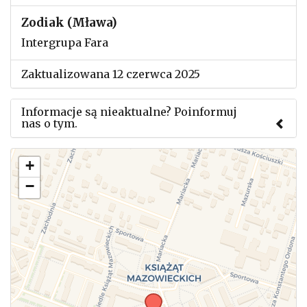
Zodiak (Mława)
Intergrupa Fara
Zaktualizowana 12 czerwca 2025
Informacje są nieaktualne? Poinformuj
nas o tym.
Użyj tego formularza aby przesłać informację o
+
zmianach w powyższym mityngu.
−