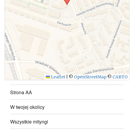
WYŚLIJ
Leaflet
|
©
OpenStreetMap
©
CARTO
Strona AA
W twojej okolicy
Wszystkie mityngi