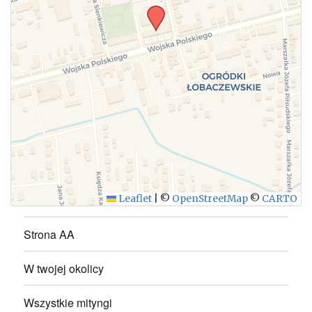
WYŚLIJ
Leaflet
|
©
OpenStreetMap
©
CARTO
Strona AA
W twojej okolicy
Wszystkie mityngi