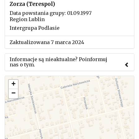
Zorza (Terespol)
Data powstania grupy: 01.09.1997
Region Lublin
Intergrupa Podlasie
Zaktualizowana 7 marca 2024
Informacje są nieaktualne? Poinformuj
nas o tym.
Użyj tego formularza aby przesłać informację o
+
zmianach w powyższym mityngu.
−