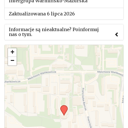
Intergrupa Warmińsko-Mazurska
Zaktualizowana 6 lipca 2026
Informacje są nieaktualne? Poinformuj
nas o tym.
Użyj tego formularza aby przesłać informację o
+
zmianach w powyższym mityngu.
−