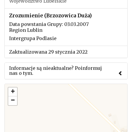
Województwo Lubelskie
Zrozumienie (Brzozowica Duża)
Data powstania Grupy: 03.03.2007
Region Lublin
Intergrupa Podlasie
Zaktualizowana 29 stycznia 2022
Informacje są nieaktualne? Poinformuj
nas o tym.
Użyj tego formularza aby przesłać informację o
+
zmianach w powyższym mityngu.
−