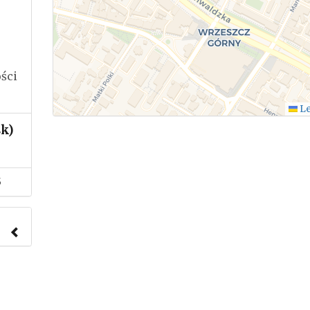
ści
Le
sk)
5
nach