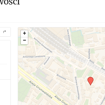
wości
+
−