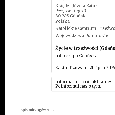
Księdza Józefa Zator-
Przytockiego 3
80-245 Gdańsk
Polska
Katolickie Centrum Trzeźwo
Województwo Pomorskie
Życie w trzeźwości (Gdań
Intergrupa Gdańska
Zaktualizowana 21 lipca 202
Informacje są nieaktualne?
Poinformuj nas o tym.
Użyj tego formularza aby
przesłać informację o zmia
Spis mityngów AA
w powyższym mityngu.