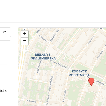
+
−
icia
.