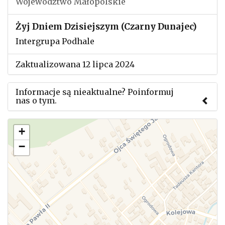
Województwo Małopolskie
Żyj Dniem Dzisiejszym (Czarny Dunajec)
Intergrupa Podhale
Zaktualizowana 12 lipca 2024
Informacje są nieaktualne? Poinformuj
nas o tym.
Użyj tego formularza aby przesłać informację o
+
zmianach w powyższym mityngu.
−