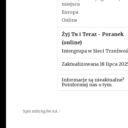
miejscu
Europa
Online
Żyj Tu i Teraz - Poranek
(online)
Intergrupa w Sieci Trzeźwoś
Zaktualizowana 18 lipca 202
Informacje są nieaktualne?
Poinformuj nas o tym.
Użyj tego formularza aby
przesłać informację o zmia
Spis mityngów AA
w powyższym mityngu.