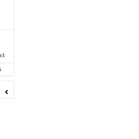
ci
5
nach