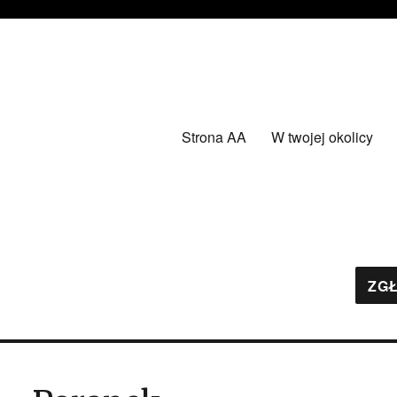
Strona AA
W twojej okolicy
ZGŁ