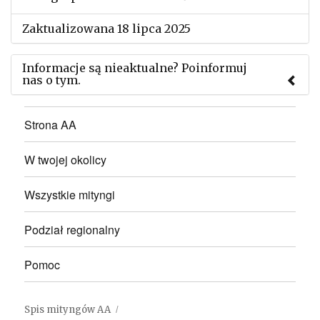
Zaktualizowana 18 lipca 2025
Informacje są nieaktualne? Poinformuj
nas o tym.
Użyj tego formularza aby przesłać informację o
Strona AA
zmianach w powyższym mityngu.
W twojej okolicy
Wszystkie mityngi
Podział regionalny
Pomoc
Spis mityngów AA