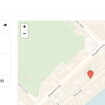
+
−
19