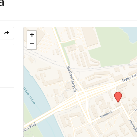
a
+
−