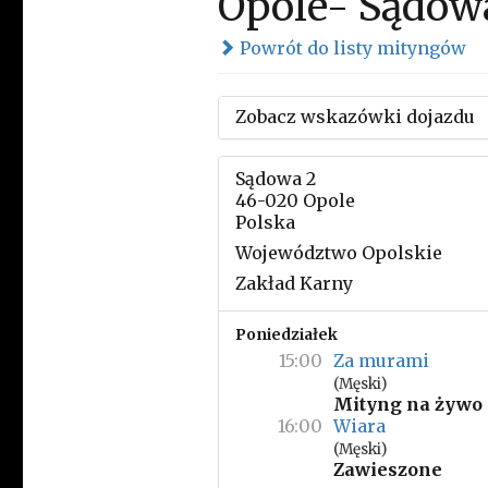
Opole- Sądow
Powrót do listy mityngów
Zobacz wskazówki dojazdu
Sądowa 2
46-020 Opole
Polska
Województwo Opolskie
Zakład Karny
Poniedziałek
15:00
Za murami
(Męski)
Mityng na żywo
16:00
Wiara
(Męski)
Zawieszone