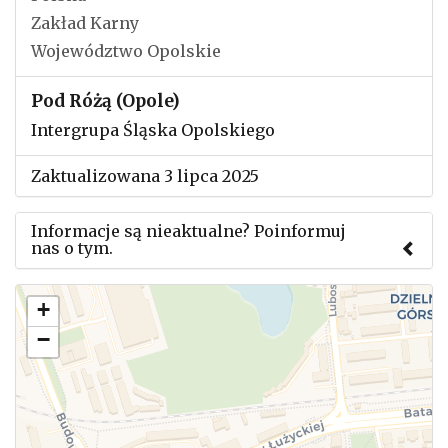
Zakład Karny
Województwo Opolskie
Pod Różą (Opole)
Intergrupa Śląska Opolskiego
Zaktualizowana 3 lipca 2025
Informacje są nieaktualne? Poinformuj
nas o tym.
Użyj tego formularza aby przesłać informację o
+
zmianach w powyższym mityngu.
−