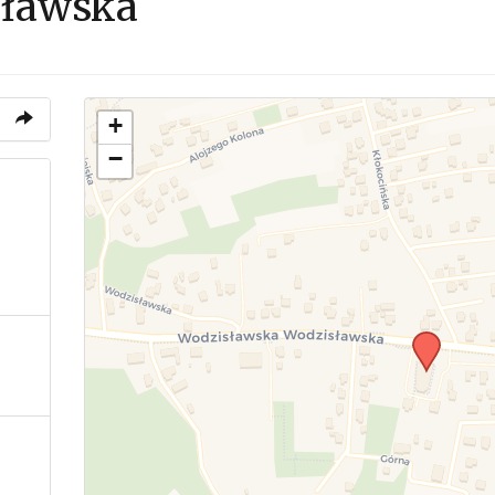
sławska
+
−