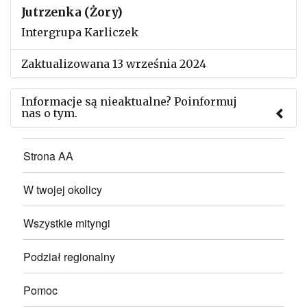
Jutrzenka (Żory)
Intergrupa Karliczek
Zaktualizowana 13 września 2024
Informacje są nieaktualne? Poinformuj
nas o tym.
Użyj tego formularza aby przesłać informację o
Strona AA
zmianach w powyższym mityngu.
W twojej okolicy
Wszystkie mityngi
Podział regionalny
Pomoc