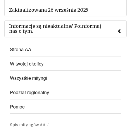
Zaktualizowana 26 września 2025
Informacje są nieaktualne? Poinformuj
nas o tym.
Użyj tego formularza aby przesłać informację o
Strona AA
zmianach w powyższym mityngu.
W twojej okolicy
Wszystkie mityngi
Podział regionalny
Pomoc
Spis mityngów AA