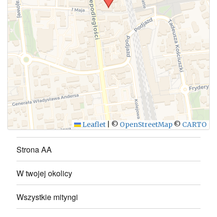
WYŚLIJ
Leaflet
|
©
OpenStreetMap
©
CARTO
Strona AA
W twojej okolicy
Wszystkie mityngi