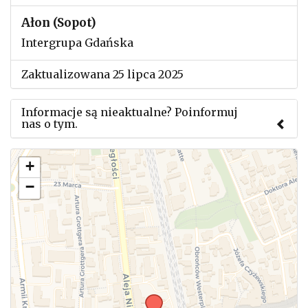
Ałon (Sopot)
Intergrupa Gdańska
Zaktualizowana 25 lipca 2025
Informacje są nieaktualne? Poinformuj
nas o tym.
Użyj tego formularza aby przesłać informację o
+
zmianach w powyższym mityngu.
−