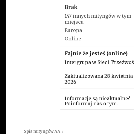
Brak
147 innych mityngów w tym
miejscu
Europa
Online
Fajnie że jesteś (online)
Intergrupa w Sieci Trzeźwoś
Zaktualizowana 28 kwietnia
2026
Informacje są nieaktualne?
Poinformuj nas o tym.
Użyj tego formularza aby
przesłać informację o zmia
Spis mityngów AA
w powyższym mityngu.