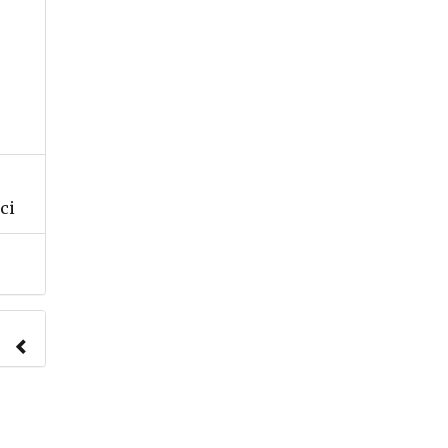
ci
nach