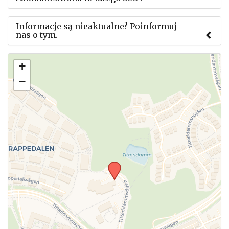
Informacje są nieaktualne? Poinformuj
nas o tym.
Użyj tego formularza aby przesłać informację o
+
zmianach w powyższym mityngu.
−