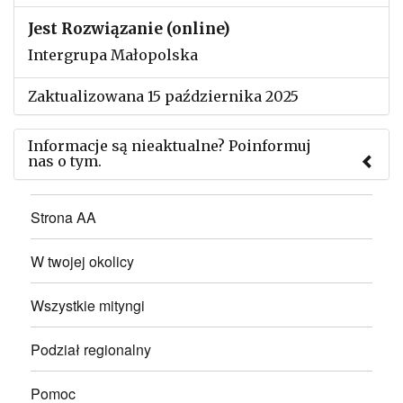
Jest Rozwiązanie (online)
Intergrupa Małopolska
Zaktualizowana 15 października 2025
Informacje są nieaktualne? Poinformuj
nas o tym.
Użyj tego formularza aby przesłać informację o
Strona AA
zmianach w powyższym mityngu.
W twojej okolicy
Wszystkie mityngi
Podział regionalny
Pomoc