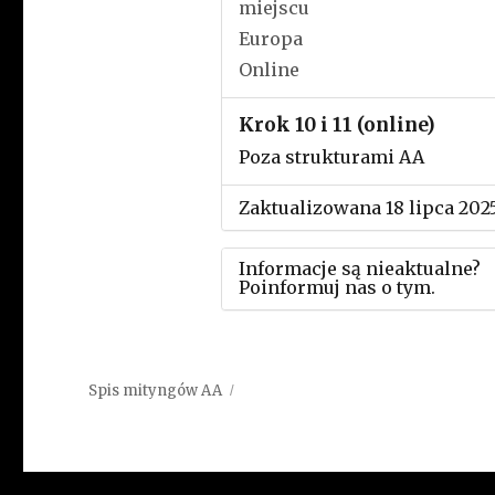
miejscu
Europa
Online
Krok 10 i 11 (online)
Poza strukturami AA
Zaktualizowana 18 lipca 202
Informacje są nieaktualne?
Poinformuj nas o tym.
Użyj tego formularza aby
przesłać informację o zmia
Spis mityngów AA
w powyższym mityngu.