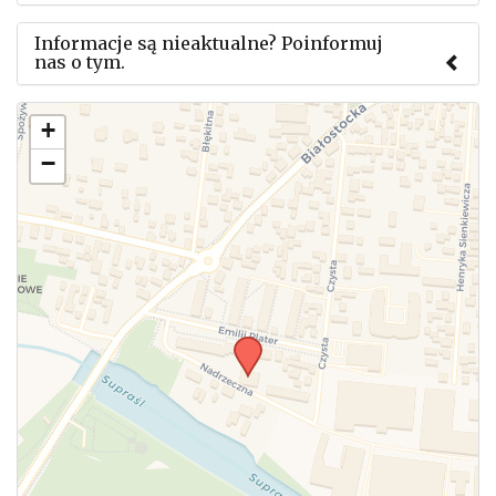
Informacje są nieaktualne? Poinformuj
nas o tym.
Użyj tego formularza aby przesłać informację o
+
zmianach w powyższym mityngu.
−