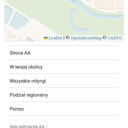
WYŚLIJ
Leaflet
|
©
OpenStreetMap
©
CARTO
Strona AA
W twojej okolicy
Wszystkie mityngi
Podział regionalny
Pomoc
Spis mityngów AA