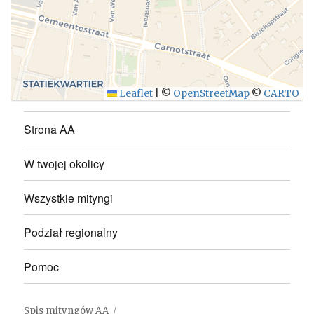
WYŚLIJ
Leaflet
|
©
OpenStreetMap
©
CARTO
Strona AA
W twojej okolicy
Wszystkie mityngi
Podział regionalny
Pomoc
Spis mityngów AA