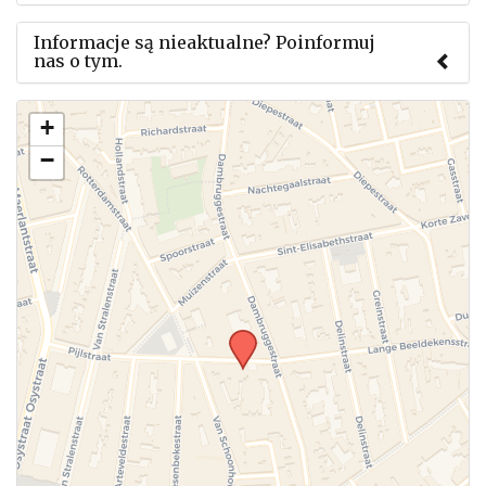
Informacje są nieaktualne? Poinformuj
nas o tym.
Użyj tego formularza aby przesłać informację o
+
zmianach w powyższym mityngu.
−