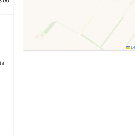
8:00
Le
ia