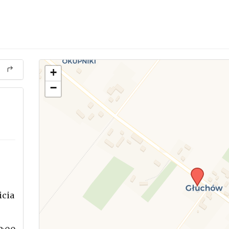
+
−
icia
.