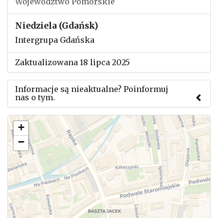
Województwo Pomorskie
Niedziela (Gdańsk)
Intergrupa Gdańska
Zaktualizowana 18 lipca 2025
Informacje są nieaktualne? Poinformuj
nas o tym.
Użyj tego formularza aby przesłać informację o
+
zmianach w powyższym mityngu.
−