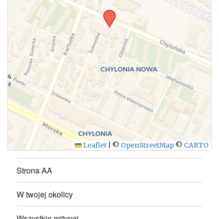
WYŚLIJ
Leaflet
|
©
OpenStreetMap
©
CARTO
Strona AA
W twojej okolicy
Wszystkie mityngi