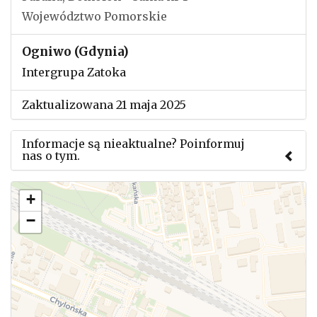
Województwo Pomorskie
Ogniwo (Gdynia)
Intergrupa Zatoka
Zaktualizowana 21 maja 2025
Informacje są nieaktualne? Poinformuj
nas o tym.
Użyj tego formularza aby przesłać informację o
+
zmianach w powyższym mityngu.
−