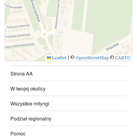
WYŚLIJ
Leaflet
|
©
OpenStreetMap
©
CARTO
Strona AA
W twojej okolicy
Wszystkie mityngi
Podział regionalny
Pomoc