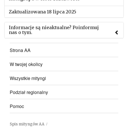
Zaktualizowana 18 lipca 2025
Informacje są nieaktualne? Poinformuj
nas o tym.
Użyj tego formularza aby przesłać informację o
Strona AA
zmianach w powyższym mityngu.
W twojej okolicy
Wszystkie mityngi
Podział regionalny
Pomoc
Spis mityngów AA