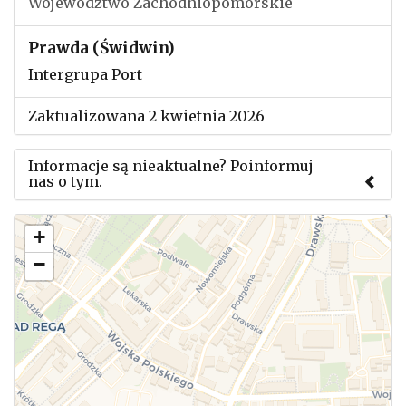
Województwo Zachodniopomorskie
Prawda (Świdwin)
Intergrupa Port
Zaktualizowana 2 kwietnia 2026
Informacje są nieaktualne? Poinformuj
nas o tym.
Użyj tego formularza aby przesłać informację o
+
zmianach w powyższym mityngu.
−