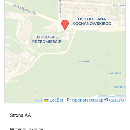
WYŚLIJ
Leaflet
|
©
OpenStreetMap
©
CARTO
Strona AA
W twojej okolicy