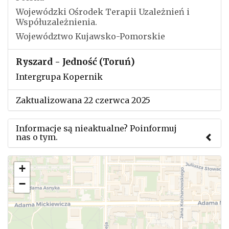
Wojewódzki Ośrodek Terapii Uzależnień i
Współuzależnienia.
Województwo Kujawsko-Pomorskie
Ryszard - Jedność (Toruń)
Intergrupa Kopernik
Zaktualizowana 22 czerwca 2025
Informacje są nieaktualne? Poinformuj
nas o tym.
Użyj tego formularza aby przesłać informację o
+
zmianach w powyższym mityngu.
−