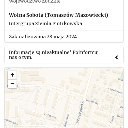
Województwo Łódzkie
Wolna Sobota (Tomaszów Mazowiecki)
Intergrupa Ziemia Piotrkowska
Zaktualizowana 28 maja 2024
Informacje są nieaktualne? Poinformuj
nas o tym.
Użyj tego formularza aby przesłać informację o
+
zmianach w powyższym mityngu.
−